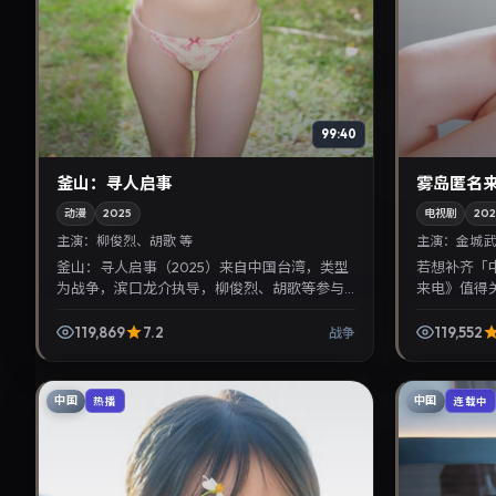
99:40
釜山：寻人启事
雾岛匿名
动漫
2025
电视剧
202
主演：
柳俊烈、胡歌 等
主演：
金城武
釜山：寻人启事（2025）来自中国台湾，类型
若想补齐「
为战争，滨口龙介执导，柳俊烈、胡歌等参与
来电》值得
演出。2025年3月13日公映，画面质感突出，兼
丽热巴主演，
顾院线观感与...
晰，适合华语剧
119,869
7.2
119,552
战争
中国
中国
热播
连载中