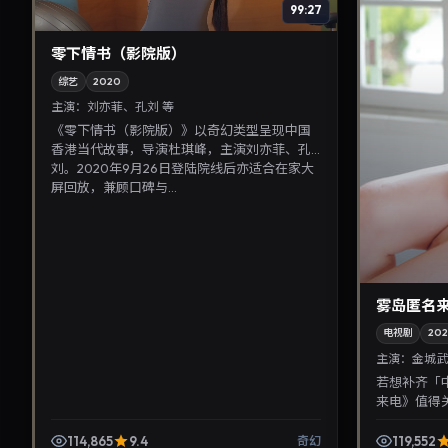
99:27
零下情书（影院版）
综艺
2020
主演：
刘亦菲、孔刘 等
《零下情书（影院版）》以奇幻类型呈现中国
香港当代故事，导演杜琪峰，主演刘亦菲、孔
刘。2020年9月26日登陆院线后亦适合在家大
屏回放，兼顾口碑与...
雾岛匿名
电视剧
202
主演：
金城武
若想补齐「
来电》值得
丽热巴主演，
晰，适合华语剧
114,865
9.4
119,552
奇幻