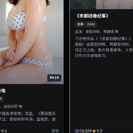
《京都旧巷纪事》
动漫
2022
主演：
菅田将晖、贾静雯 等
刁亦男作品《《京都旧巷纪事》》
喜剧）由菅田将晖、贾静雯领衔，2
日正式上映。影片叙事紧凑，人物
可作为华语电影与...
99:19
来电
5
、迪丽热巴 等
中国香港爱情」类型，《雾岛匿名
关注：是枝裕和导演，金城武、迪
2025年1月27日上映。剧情线索清
迷...
9.4
78,559
9.3
爱情