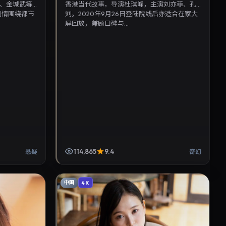
、金城武等
香港当代故事，导演杜琪峰，主演刘亦菲、孔
剧情围绕都市
刘。2020年9月26日登陆院线后亦适合在家大
屏回放，兼顾口碑与...
114,865
9.4
悬疑
奇幻
中国
4K