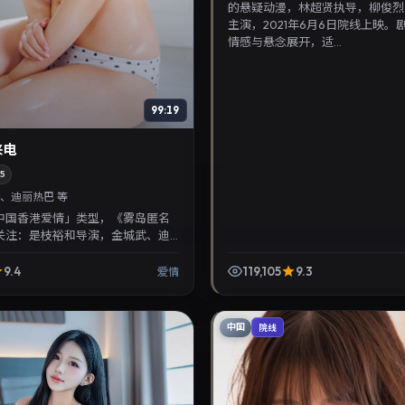
的悬疑动漫，林超贤执导，柳俊烈
主演，2021年6月6日院线上映。
情感与悬念展开，适...
99:19
来电
5
、迪丽热巴 等
中国香港爱情」类型，《雾岛匿名
关注：是枝裕和导演，金城武、迪
2025年1月27日上映。剧情线索清
迷...
9.4
119,105
9.3
爱情
中国
院线