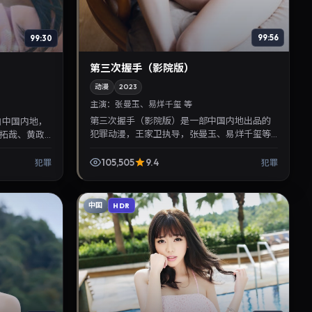
99:56
99:30
第三次握手（影院版）
动漫
2023
主演：
张曼玉、易烊千玺 等
第三次握手（影院版）是一部中国内地出品的
自中国内地，
犯罪动漫，王家卫执导，张曼玉、易烊千玺等
拓哉、黄政
主演，2023年7月10日院线上映。剧情围绕都
公映，画面质
市情感与悬念展开，...
105,505
9.4
犯罪
犯罪
中国
HDR