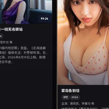
99:24
后一班无名驿站
26
苍井优 等
中国内地犯罪」类型，《北海道最
驿站》值得关注：朴赞郁导演，玄
演，2026年8月19日上映。剧情
合华语...
雾岛告别信
综艺
2026
主演：
黄政民、李善均 等