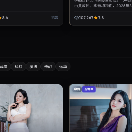
林超贤作品《雾岛告别信》（中国
由黄政民、李善均领衔，2026年8
上映。影片叙事紧凑，人物刻画细
华语电影与热播华...
8.4
107,267
7.8
犯罪
武侠
科幻
魔法
奇幻
运动
中国
连载中