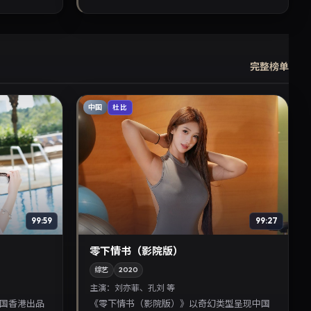
完整榜单
中国
杜比
99:59
99:27
零下情书（影院版）
综艺
2020
主演：
刘亦菲、孔刘 等
国香港出品
《零下情书（影院版）》以奇幻类型呈现中国