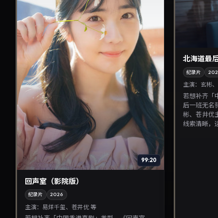
北海道最
纪录片
20
主演：
玄彬、
若想补齐「
后一班无名
彬、苍井优主
线索清晰，适
99:20
回声室（影院版）
纪录片
2026
主演：
易烊千玺、苍井优 等