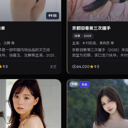
99:55
清单
京都旧巷第三次握手
动漫
2025
、沈腾 等
主演：
木村拓哉、黄政民 等
单是一部中国内地出品的文艺综
京都旧巷第三次握手（2025）来
导，张曼玉、沈腾等主演，2021
类型为犯罪，滨口龙介执导，木村
日院线上映。剧情围绕都市情感与悬念
民等参与演出。2025年10月2日
注免费...
感突出，兼顾院...
9.5
64,020
9.5
文艺
中国
杜比