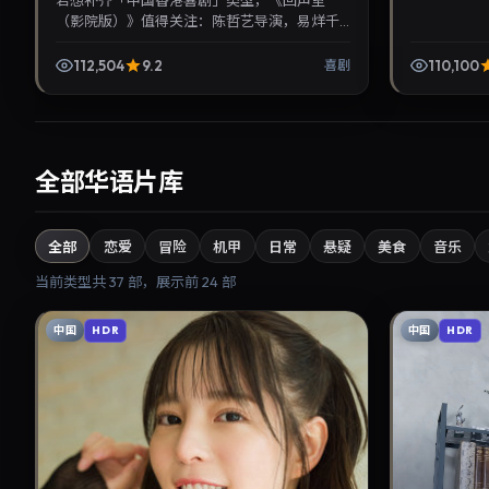
若想补齐「中国香港喜剧」类型，《回声室
（影院版）》值得关注：陈哲艺导演，易烊千
玺、苍井优主演，2026年9月9日上映。剧情线
索清晰，适合华语剧迷...
112,504
9.2
110,100
喜剧
全部华语片库
全部
恋爱
冒险
机甲
日常
悬疑
美食
音乐
当前类型共
37
部，展示前
24
部
中国
中国
HDR
HDR