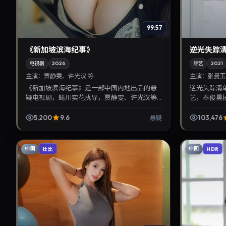
99:57
《新加坡滨海纪事》
逆光失踪
电视剧
2026
综艺
2021
主演：
贾静雯、许光汉 等
主演：
张曼玉
《新加坡滨海纪事》是一部中国内地出品的悬
逆光失踪清
疑电视剧，蜷川实花执导，贾静雯、许光汉等
艺，奉俊昊执
主演，2026年5月6日院线上映。剧情围绕都市
年3月16
情感与悬念展开，适...
展开，适合关
5,200
9.6
103,476
悬疑
中国
中国
杜比
HDR