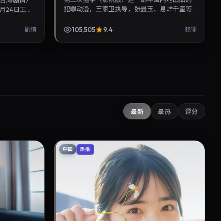
台湾·剧情）
犯罪动漫，王家卫执导，张曼玉、易烊千玺等
月24日正式
主演，2023年7月10日院线上映。剧情围绕都
腻，可作为
市情感与悬念展开，...
105,505
9.4
剧情
犯罪
最新
最热
评分
中国
热播